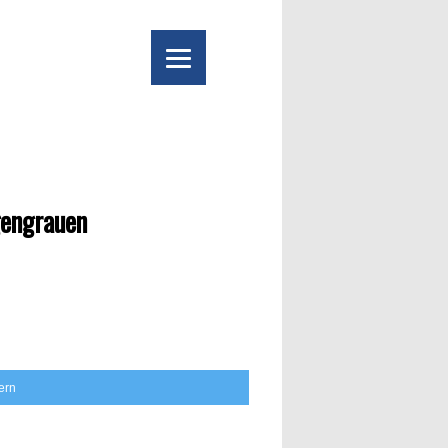
gengrauen
tern