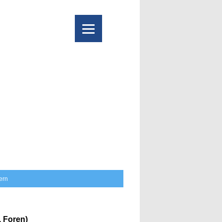
tern
 Foren)