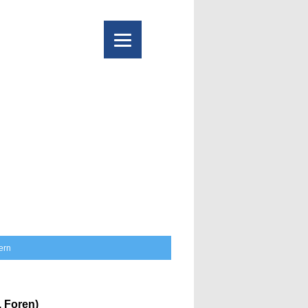
tern
 Foren)