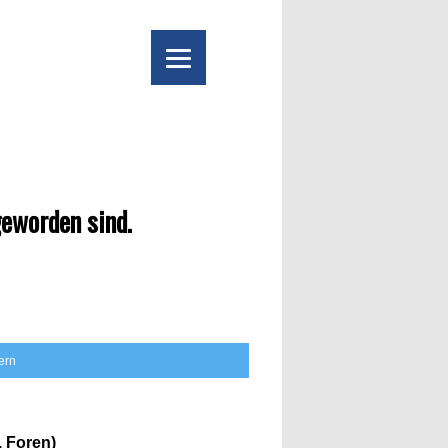
geworden sind.
tern
 Foren)